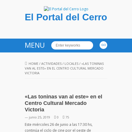
El Portal del Cerro
MENU
HOME
/
ACTIVIDADES
/
LOCALES
/
«LAS TONINAS
VAN AL ESTE» EN EL CENTRO CULTURAL MERCADO
VICTORIA
«Las toninas van al este» en el
Centro Cultural Mercado
Victoria
— junio 25, 2019
0
75
Este miércoles 26 de junio a las 17:30 hs,
continúa el ciclo de cine por el oeste de