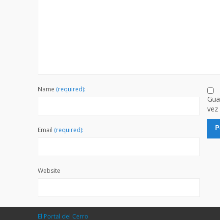
Name
(required):
Gua
vez
Email
(required):
Website
El Portal del Cerro