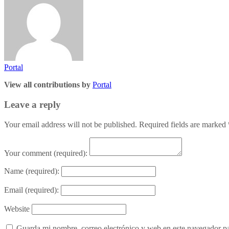
Portal
View all contributions by
Portal
Leave a reply
Your email address will not be published. Required fields are marked
Your comment
(required):
Name
(required):
Email
(required):
Website
Guarda mi nombre, correo electrónico y web en este navegador p