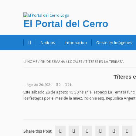
El Portal del Cerro
Noticias
Informacion
Oeste en Imágenes
HOME
/
FIN DE SEMANA
/
LOCALES
/
TÍTERES EN LA TERRAZA
Títeres 
— agosto 26, 2021
0
21
Este sábado 28 de agosto 15:30 hs en el espacio La Terraza funció
los festejos por el mes de la niñez. Polonia esq. República Argent
Share this Post: