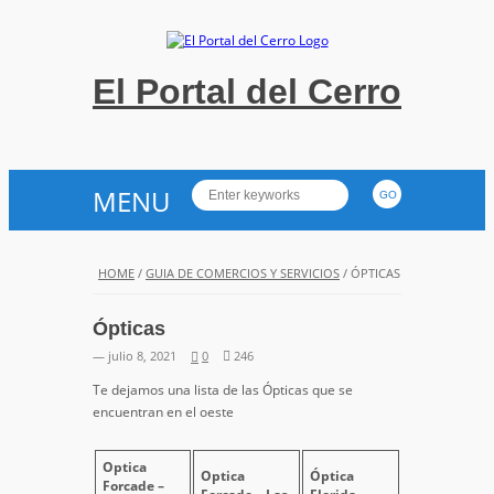
El Portal del Cerro
MENU
HOME
/
GUIA DE COMERCIOS Y SERVICIOS
/
ÓPTICAS
Ópticas
— julio 8, 2021
0
246
Te dejamos una lista de las Ópticas que se
encuentran en el oeste
Optica
Optica
Óptica
Forcade –