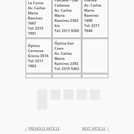
Forcade – Las
Florida
La Curva
Cadenas
Av. Carlos
Av. Carlos
Av. Carlos
María
María
María
Ramírez
Ramírez
Ramírez 2363
1490
1667
bis
Tel: 2311
Tel: 2315
Tel: 2311 9202
7040
1901
Óptica San
Óptica
Cono
Cerrense
Av. Carlos
Grecia 3574
María
Tel: 2311
Ramírez 2392
1903
Tel: 2315 5463
PREVIOUS ARTICLE
NEXT ARTICLE