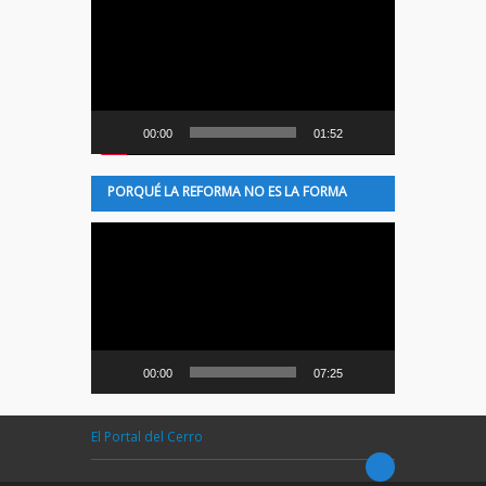
de
vídeo
00:00
01:52
PORQUÉ LA REFORMA NO ES LA FORMA
Reproductor
de
vídeo
00:00
07:25
El Portal del Cerro