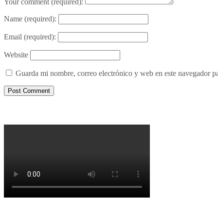
Your comment
(required):
Name
(required):
Email
(required):
Website
Guarda mi nombre, correo electrónico y web en este navegador p
Porqué le decimos no a UPM 2
Porqué la Reforma no es la forma