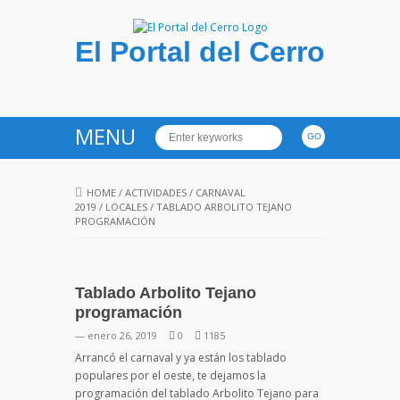
El Portal del Cerro
MENU
HOME
/
ACTIVIDADES
/
CARNAVAL
2019
/
LOCALES
/
TABLADO ARBOLITO TEJANO
PROGRAMACIÓN
Tablado Arbolito Tejano
programación
— enero 26, 2019
0
1185
Arrancó el carnaval y ya están los tablado
populares por el oeste, te dejamos la
programación del tablado Arbolito Tejano para