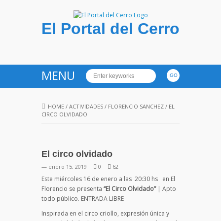
El Portal del Cerro
MENU
HOME
/
ACTIVIDADES
/
FLORENCIO SANCHEZ
/
EL
CIRCO OLVIDADO
El circo olvidado
— enero 15, 2019
0
62
Este miércoles 16 de enero a las 20:30 hs
en El
Florencio se presenta
“El Circo Olvidado”
| Apto
todo público. ENTRADA LIBRE
Inspirada en el circo criollo, expresión única y