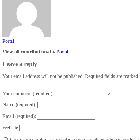
Portal
View all contributions by
Portal
Leave a reply
Your email address will not be published. Required fields are marked
Your comment
(required):
Name
(required):
Email
(required):
Website
Guarda mi nombre, correo electrónico y web en este navegador p