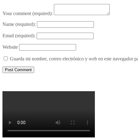
Your comment
(required):
Name
(required):
Email
(required):
Website
Guarda mi nombre, correo electrónico y web en este navegador p
Porqué le decimos no a UPM 2