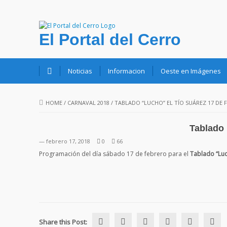
El Portal del Cerro
Noticias
Informacion
Oeste en Imágenes
HOME
/
CARNAVAL 2018
/
TABLADO “LUCHO” EL TÍO SUÁREZ 17 DE 
Tablado 
— febrero 17, 2018
0
66
Programación del día sábado 17 de febrero para el
Tablado “Luc
Share this Post: