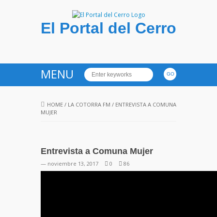
El Portal del Cerro
MENU
HOME
/
LA COTORRA FM
/
ENTREVISTA A COMUNA
MUJER
Entrevista a Comuna Mujer
— noviembre 13, 2017
0
86