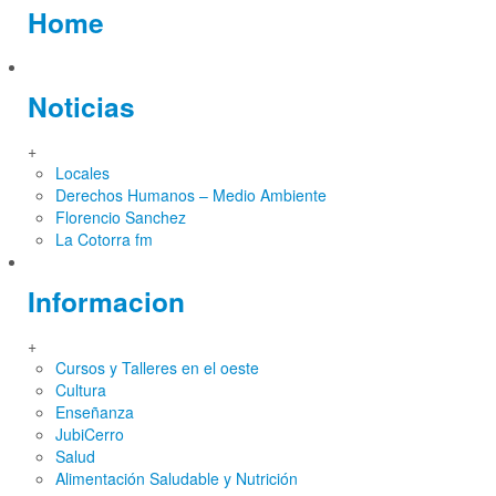
Home
Noticias
+
Locales
Derechos Humanos – Medio Ambiente
Florencio Sanchez
La Cotorra fm
Informacion
+
Cursos y Talleres en el oeste
Cultura
Enseñanza
JubiCerro
Salud
Alimentación Saludable y Nutrición