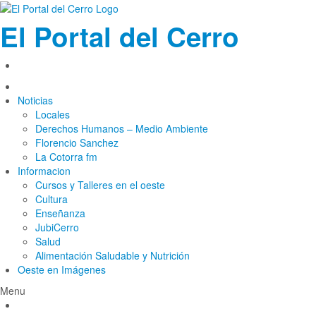
El Portal del Cerro
Noticias
Locales
Derechos Humanos – Medio Ambiente
Florencio Sanchez
La Cotorra fm
Informacion
Cursos y Talleres en el oeste
Cultura
Enseñanza
JubiCerro
Salud
Alimentación Saludable y Nutrición
Oeste en Imágenes
Menu