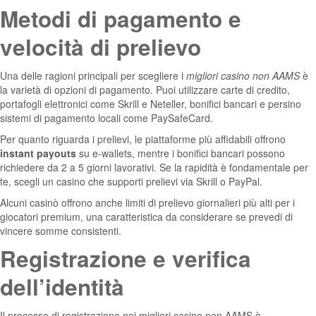
Metodi di pagamento e
velocità di prelievo
Una delle ragioni principali per scegliere i
migliori casino non AAMS
è
la varietà di opzioni di pagamento. Puoi utilizzare carte di credito,
portafogli elettronici come Skrill e Neteller, bonifici bancari e persino
sistemi di pagamento locali come PaySafeCard.
Per quanto riguarda i prelievi, le piattaforme più affidabili offrono
instant payouts
su e-wallets, mentre i bonifici bancari possono
richiedere da 2 a 5 giorni lavorativi. Se la rapidità è fondamentale per
te, scegli un casino che supporti prelievi via Skrill o PayPal.
Alcuni casinò offrono anche limiti di prelievo giornalieri più alti per i
giocatori premium, una caratteristica da considerare se prevedi di
vincere somme consistenti.
Registrazione e verifica
dell’identità
Il processo di registrazione nei migliori casino non AAMS è