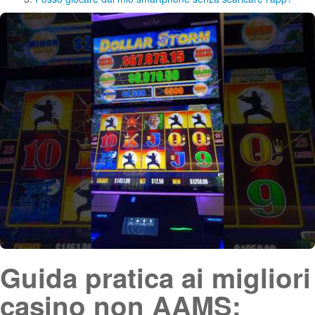
Guida pratica ai migliori
casino non AAMS: