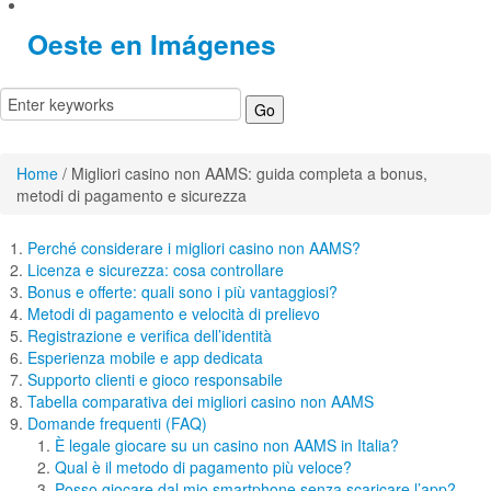
Oeste en Imágenes
Home
/
Migliori casino non AAMS: guida completa a bonus,
metodi di pagamento e sicurezza
Perché considerare i migliori casino non AAMS?
Licenza e sicurezza: cosa controllare
Bonus e offerte: quali sono i più vantaggiosi?
Metodi di pagamento e velocità di prelievo
Registrazione e verifica dell’identità
Esperienza mobile e app dedicata
Supporto clienti e gioco responsabile
Tabella comparativa dei migliori casino non AAMS
Domande frequenti (FAQ)
È legale giocare su un casino non AAMS in Italia?
Qual è il metodo di pagamento più veloce?
Posso giocare dal mio smartphone senza scaricare l’app?