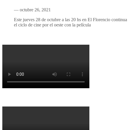
— octubre 26, 2021
Este jueves 28 de octubre a las 20 hs en El Florencio continua
el ciclo de cine por el oeste con la película
Porqué le decimos no a UPM 2
Porqué la Reforma no es la forma