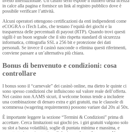
livello internazionale. Un casinò serio espone il numero della licenza
in calce alla pagina e fornisce un link al registro pubblico dove è
possibile verificare l’attività.
Alcuni operatori ottengono certificazioni da enti indipendenti come
eCOGRA o iTech Labs, che testano l’equità dei giochi e la
trasparenza delle percentuali di payout (RTP). Quando trovi questi
sigilli è un buon segnale che il sito rispetta standard di sicurezza
informatica, crittografia SSL a 256 bit e protezione dei dati
personali. Se invece il casinò nasconde o elimina questi riferimenti,
conviene passare a un’alternativa più chiara.
Bonus di benvenuto e condizioni: cosa
controllare
I bonus sono il “carnevale” dei casinò online, ma dietro le quinte ci
sono spesso condizioni che influiscono sul valore reale dell’offerta.
Nei casino non AAMS sicuri, il welcome bonus tende a includere
una combinazione di denaro extra e giri gratuiti, ma le clausole di
scommessa (wagering requirements) possono variare dal 20x al 50x.
È importante leggere la sezione “Termini & Condizioni” prima di
accettare. Cerca limitazioni sui giochi (es. i giri gratuiti valgono solo
su slot a bassa volatilità), soglie di puntata minima e massima, e