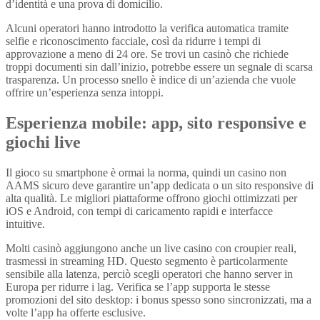
d’identità e una prova di domicilio.
Alcuni operatori hanno introdotto la verifica automatica tramite
selfie e riconoscimento facciale, così da ridurre i tempi di
approvazione a meno di 24 ore. Se trovi un casinò che richiede
troppi documenti sin dall’inizio, potrebbe essere un segnale di scarsa
trasparenza. Un processo snello è indice di un’azienda che vuole
offrire un’esperienza senza intoppi.
Esperienza mobile: app, sito responsive e
giochi live
Il gioco su smartphone è ormai la norma, quindi un casino non
AAMS sicuro deve garantire un’app dedicata o un sito responsive di
alta qualità. Le migliori piattaforme offrono giochi ottimizzati per
iOS e Android, con tempi di caricamento rapidi e interfacce
intuitive.
Molti casinò aggiungono anche un live casino con croupier reali,
trasmessi in streaming HD. Questo segmento è particolarmente
sensibile alla latenza, perciò scegli operatori che hanno server in
Europa per ridurre i lag. Verifica se l’app supporta le stesse
promozioni del sito desktop: i bonus spesso sono sincronizzati, ma a
volte l’app ha offerte esclusive.