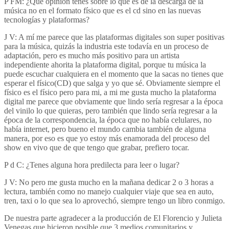
P FM: ¿Que opinión tenes sobre lo que es de la descarga de la
música no en el formato físico que es el cd sino en las nuevas
tecnologías y plataformas?
J V: A mí me parece que las plataformas digitales son super positivas
para la música, quizás la industria este todavía en un proceso de
adaptación, pero es mucho más positivo para un artista
independiente ahorita la plataforma digital, porque tu música la
puede escuchar cualquiera en el momento que la sacas no tienes que
esperar el físico(CD) que salga y yo que sé. Obviamente siempre el
físico es el físico pero para mi, a mi me gusta mucho la plataforma
digital me parece que obviamente que lindo sería regresar a la época
del vinilo lo que quieras, pero también que lindo sería regresar a la
época de la correspondencia, la época que no había celulares, no
había internet, pero bueno el mundo cambia también de alguna
manera, por eso es que yo estoy más enamorada del proceso del
show en vivo que de que tengo que grabar, prefiero tocar.
P d C: ¿Tenes alguna hora predilecta para leer o lugar?
J V: No pero me gusta mucho en la mañana dedicar 2 o 3 horas a
lectura, también como no manejo cualquier viaje que sea en auto,
tren, taxi o lo que sea lo aprovechó, siempre tengo un libro conmigo.
De nuestra parte agradecer a la producción de El Florencio y Julieta
Venegas que hicieron posible que 3 medios comunitarios y