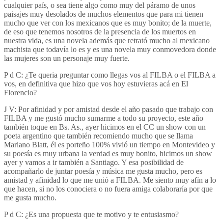
cualquier país, o sea tiene algo como muy del páramo de unos
paisajes muy desolados de muchos elementos que para mi tienen
mucho que ver con los mexicanos que es muy bonito; de la muerte,
de eso que tenemos nosotros de la presencia de los muertos en
nuestra vida, es una novela además que retrató mucho al mexicano
machista que todavía lo es y es una novela muy conmovedora donde
las mujeres son un personaje muy fuerte.
P d C: ¿Te queria preguntar como llegas vos al FILBA o el FILBA a
vos, en definitiva que hizo que vos hoy estuvieras acá en El
Florencio?
J V: Por afinidad y por amistad desde el año pasado que trabajo con
FILBA y me gustó mucho sumarme a todo su proyecto, este año
también toque en Bs. As., ayer hicimos en el CC un show con un
poeta argentino que también recomiendo mucho que se llama
Mariano Blatt, él es porteño 100% vivió un tiempo en Montevideo y
su poesía es muy urbana la verdad es muy bonito, hicimos un show
ayer y vamos a ir también a Santiago. Y esa posibilidad de
acompañarlo de juntar poesía y música me gusta mucho, pero es
amistad y afinidad lo que me unió a FILBA. Me siento muy afín a lo
que hacen, si no los conociera o no fuera amiga colaboraría por que
me gusta mucho.
P d C: ¿Es una propuesta que te motivo y te entusiasmo?