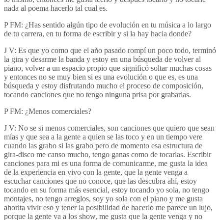
nada al poema hacerlo tal cual es.
P FM: ¿Has sentido algún tipo de evolución en tu música a lo largo
de tu carrera, en tu forma de escribir y si la hay hacia donde?
J V: Es que yo como que el año pasado rompí un poco todo, terminó
la gira y desarme la banda y estoy en una búsqueda de volver al
piano, volver a un espacio propio que significó soltar muchas cosas
y entonces no se muy bien si es una evolución o que es, es una
búsqueda y estoy disfrutando mucho el proceso de composición,
tocando canciones que no tengo ninguna prisa por grabarlas.
P FM: ¿Menos comerciales?
J V: No se si menos comerciales, son canciones que quiero que sean
mías y que sea a la gente a quien se las toco y en un tiempo vere
cuando las grabo si las grabo pero de momento esa estructura de
gira-disco me canso mucho, tengo ganas como de tocarlas. Escribir
canciones para mi es una forma de comunicarme, me gusta la idea
de la experiencia en vivo con la gente, que la gente venga a
escuchar canciones que no conoce, que las descubra ahí, estoy
tocando en su forma más esencial, estoy tocando yo sola, no tengo
montajes, no tengo arreglos, soy yo sola con el piano y me gusta
ahorita vivir eso y tener la posibilidad de hacerlo me parece un lujo,
porque la gente va a los show, me gusta que la gente venga y no