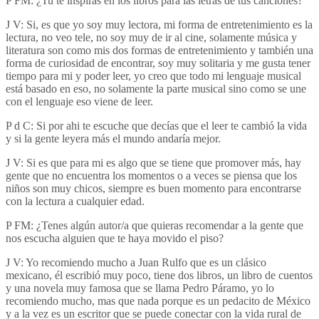
P FM: ¿Tu te inspiras en los libros para las letras de tus canciones?
J V: Si, es que yo soy muy lectora, mi forma de entretenimiento es la
lectura, no veo tele, no soy muy de ir al cine, solamente música y
literatura son como mis dos formas de entretenimiento y también una
forma de curiosidad de encontrar, soy muy solitaria y me gusta tener
tiempo para mi y poder leer, yo creo que todo mi lenguaje musical
está basado en eso, no solamente la parte musical sino como se une
con el lenguaje eso viene de leer.
P d C: Si por ahi te escuche que decías que el leer te cambió la vida
y si la gente leyera más el mundo andaría mejor.
J V: Si es que para mi es algo que se tiene que promover más, hay
gente que no encuentra los momentos o a veces se piensa que los
niños son muy chicos, siempre es buen momento para encontrarse
con la lectura a cualquier edad.
P FM: ¿Tenes algún autor/a que quieras recomendar a la gente que
nos escucha alguien que te haya movido el piso?
J V: Yo recomiendo mucho a Juan Rulfo que es un clásico
mexicano, él escribió muy poco, tiene dos libros, un libro de cuentos
y una novela muy famosa que se llama Pedro Páramo, yo lo
recomiendo mucho, mas que nada porque es un pedacito de México
y a la vez es un escritor que se puede conectar con la vida rural de